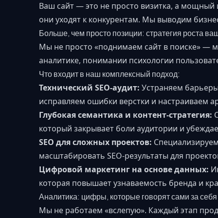
Ваш сайт — это не просто визитка, а мощный
они уходят к конкурентам. Мы выводим бизнес
Больше, чем просто позиции: стратегия роста ва
Мы не просто «поднимаем сайт в поиске» — мы
аналитике, понимании психологии пользовате
Что входит в наш комплексный подход:
Технический SEO-аудит:
Устраняем барьеры,
исправляем ошибки верстки и настраиваем арх
Глубокая семантика и контент-стратегия:
С
который закрывает боли аудитории и убеждае
SEO для сложных проектов:
Специализируемс
масштабировать SEO-результаты для проектов
Цифровой маркетинг на основе данных:
Ин
которая повышает узнаваемость бренда и кр
Аналитика: цифры, которые говорят сами за себя
Мы не работаем «вслепую». Каждый этап прод