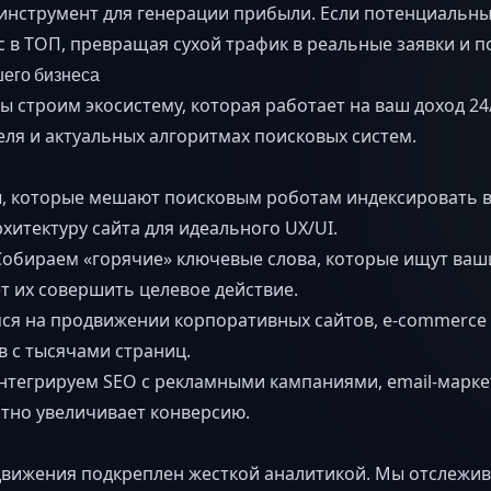
 инструмент для генерации прибыли. Если потенциальные
 в ТОП, превращая сухой трафик в реальные заявки и п
шего бизнеса
 строим экосистему, которая работает на ваш доход 24
ля и актуальных алгоритмах поисковых систем.
 которые мешают поисковым роботам индексировать ва
итектуру сайта для идеального UX/UI.
обираем «горячие» ключевые слова, которые ищут ваши
т их совершить целевое действие.
я на продвижении корпоративных сайтов, e-commerce п
 с тысячами страниц.
тегрируем SEO с рекламными кампаниями, email-марке
атно увеличивает конверсию.
вижения подкреплен жесткой аналитикой. Мы отслежива