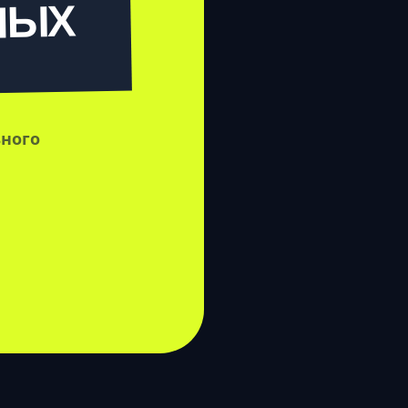
НЫХ
ьного