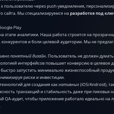
к пользователю через push-уведомления, персонализи
о сайта. Мы специализируемся на
разработке под клю
Google Play
на этапе аналитики. Наша работа строится на прозрачн
конкурентов и боли целевой аудитории. Мы не предлаг
ивно понятный дизайн
. Пользователь не должен думать
сихологией интерфейсов повышает конверсию в целевое д
быстро запустить минимально жизнеспособный продук
инимизируя риски и инвестиции.
технологий для создания как
нативных
(iOS/Android), та
асность транзакций и стабильность даже при пиковых на
 QA-аудит, чтобы приложение работало идеально на лю
.