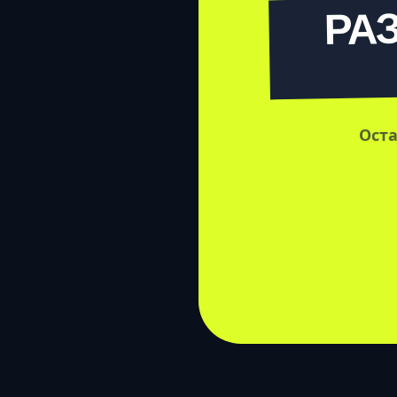
РА
Оста