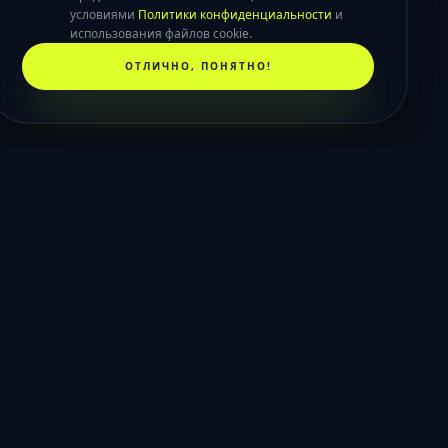
условиями
Политики конфиденциальности
и
использования файлов cookie.
ОТЛИЧНО, ПОНЯТНО!
КОНТАКТЫ
📞
+7(920)-352-74-32
✉️
hello@sns-studio.ru
9:00 - 18:00, Пн-Пт
🕒